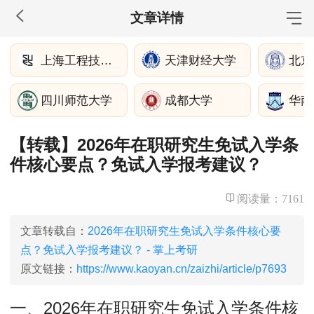
文章详情
MBA工商管理
上海工程技术大学管理学院
天津财经大学
北京
院校库
考试报名
招生政策
学制学费
报名流程
四川师范大学
成都大学
华南
考试真题
报考经验
招生简章
【转载】2026年在职研究生免试入学条
MEM工程管理
件核心要点？免试入学报考建议？
院校库
考试报名
招生政策
学制学费
报名流程
考试真题
报考经验
招生简章
阅读量：
7161
MPA公共管理
文章转载自：
2026年在职研究生免试入学条件核心要
点？免试入学报考建议？ - 掌上考研
院校库
考试报名
招生政策
学制学费
报名流程
原文链接：
https://www.kaoyan.cn/zaizhi/article/p7693
考试真题
报考经验
招生简章
一、2026年在职研究生免试入学条件核