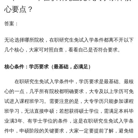
MPAcc会计专硕
心要点？
院校库
考试报名
招生政策
学制学费
报名流程
考试真题
报考经验
招生简章
答案：
MTA旅游管理
无论选择哪所院校，在职研究生免试入学条件都离不开以下
几个核心，大家可对照自查，看看自己是否符合要求。
院校库
考试报名
招生政策
学制学费
报名流程
考试真题
报考经验
招生简章
核心条件：学历要求（最基础，必满足）
在职研究生免试入学条件中，学历要求是最基础、最核
心的一点，几乎所有院校都明确要求，大专及以上学历可免
试进入课程班学习。需要注意的是，大专学历只能参加课程
班学习，无法直接申硕；若想获得硕士学位，需满足本科毕
业满3年、有学士学位的条件，这是在职研究生免试入学条
件中，申硕阶段的关键要求，大家一定要提前了解，避免错