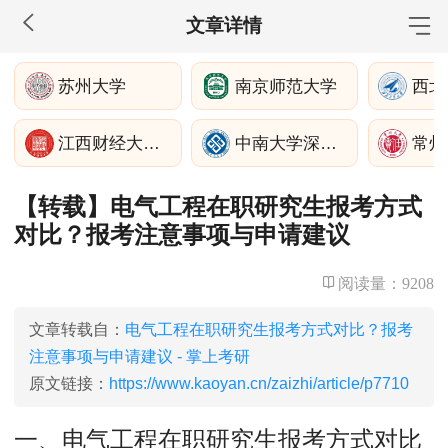
文章详情
MBA工商管理
苏州大学
南京师范大学
院校库
考试报名
招生政策
学制学费
报名流程
江西财经大学深圳
中南大学深圳研究院
常州
考试真题
报考经验
招生简章
【转载】电气工程在职研究生报考方式
MEM工程管理
对比？报考注意事项与申请建议
院校库
考试报名
招生政策
学制学费
报名流程
考试真题
报考经验
招生简章
阅读量：
9208
MPA公共管理
文章转载自：
电气工程在职研究生报考方式对比？报考
注意事项与申请建议 - 掌上考研
院校库
考试报名
招生政策
学制学费
报名流程
原文链接：
https://www.kaoyan.cn/zaizhi/article/p7710
考试真题
报考经验
招生简章
一、电气工程在职研究生报考方式对比