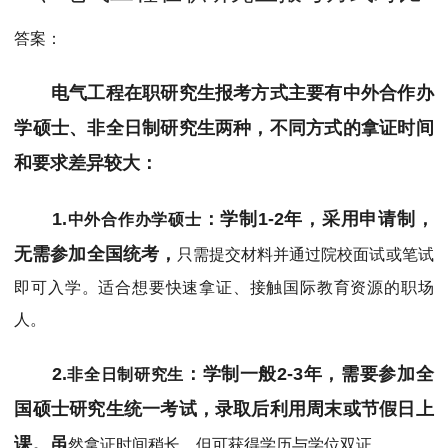
MPAcc会计专硕
答案：
院校库
考试报名
招生政策
学制学费
报名流程
考试真题
报考经验
招生简章
电气工程在职研究生报考方式主要有中外合作办
学硕士、非全日制研究生两种，不同方式的拿证时间
MTA旅游管理
和要求差异较大：
院校库
考试报名
招生政策
学制学费
报名流程
考试真题
报考经验
招生简章
1.
：学制1-2年，采用申请制，
中外合作办学硕士
无需参加全国统考，
只需提交材料并通过院校面试或笔试
即可入学。适合想要快速拿证、接触国际教育资源的职场
人。
2.
：学制一般2-3年，需要参加全
非全日制研究生
国硕士研究生统一考试，录取后利用周末或节假日上
课。虽
然拿证时间稍长，但可获得学历与学位双证。