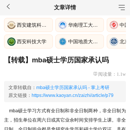
文章详情
MBA工商管理
西安建筑科技大学
华南理工大学经济与金融学院
院校库
考试报名
招生政策
学制学费
报名流程
西安科技大学
中国地质大学(武汉)
北京
考试真题
报考经验
招生简章
【转载】mba硕士学历国家承认吗
MEM工程管理
院校库
考试报名
招生政策
学制学费
报名流程
阅读量：
1.1w
考试真题
报考经验
招生简章
文章转载自：
mba硕士学历国家承认吗 - 掌上考研
MPA公共管理
原文链接：
https://www.kaoyan.cn/zaizhi/article/p79
院校库
考试报名
招生政策
学制学费
报名流程
mba硕士学习方式有全日制和非全日制两种，非全日制为
考试真题
报考经验
招生简章
主，招生单位在周六日或其它业余时间安排学生上课。非全
日制、全日制毕业都是拿研究生学历和硕士学位双证，具有