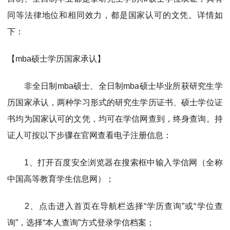
MPAcc会计专硕
同等法律地位和相同效力，都是国家认可的文凭。详情如
院校库
考试报名
招生政策
学制学费
报名流程
下：
考试真题
报考经验
招生简章
【mba硕士学历国家承认】
MTA旅游管理
非全日制mba硕士、全日制mba硕士毕业所获研究生学
院校库
考试报名
招生政策
学制学费
报名流程
历国家承认，两种学习形式的研究生学历证书、硕士学位证
考试真题
报考经验
招生简章
书均为国家认可的文凭，均可在学信网查到，终身查询。持
证人可按以下步骤在官网查看电子注册信息：
1、打开百度安全浏览器在搜索框中输入学信网（全称
中国高等教育学生信息网）；
2、点击进入首页在导航栏选择“学历查询”或“学位查
询”，选择“本人查询”方式登录学信档案；