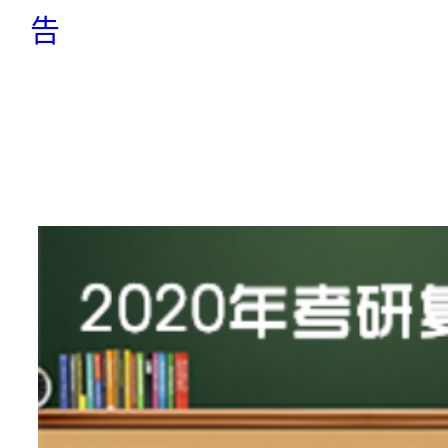
告
站
长
统
计