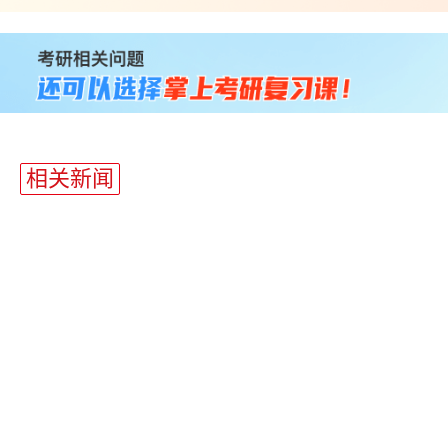
站
长
统
计
相关新闻