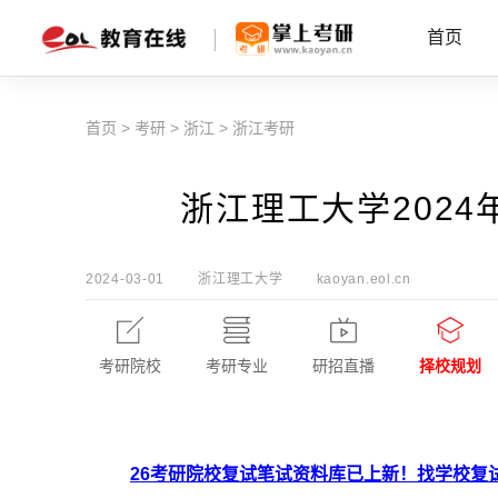
首页
首页
>
考研
>
浙江
>
浙江考研
浙江理工大学202
2024-03-01
浙江理工大学
kaoyan.eol.cn
考研院校
考研专业
研招直播
择校规划
26考研院校复试笔试资料库已上新！找学校复试