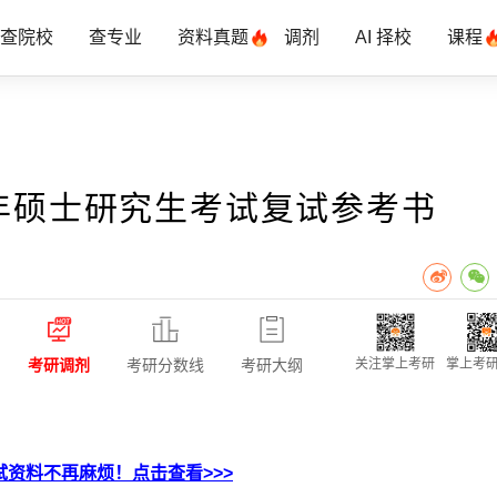
查院校
查专业
资料真题
调剂
AI 择校
课程
4年硕士研究生考试复试参考书
考研调剂
考研分数线
考研大纲
关注掌上考研
掌上考研
资料不再麻烦！点击查看>>>