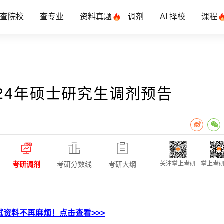
查院校
查专业
资料真题
调剂
AI 择校
课程
24年硕士研究生调剂预告
考研调剂
考研分数线
考研大纲
关注掌上考研
掌上考研
资料不再麻烦！点击查看>>>