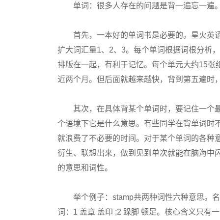
单词：很多人存在的问题是背一遍忘一遍。
首先，一本好的单词书是必要的。星火英语的
扩大词汇量1、2、3。每个单词根据词根分析
排版在一起，有利于记忆。每个单元大约15张
近两个月。但后面就越来越快，背到第五遍时
其次，在具体背某个单词时，要记住一个最
个语境下它是什么意思。有些同学在背单词时
就浪费了不必要的时间。对于某个单词的各种
衍生、联想出来，做到见到单次就能在脑海中
的意思和词性。
举个例子：stamp共两种词性六种意思。名词：1邮
词：1 盖章 盖印 ;2 跺脚 顿足。核心含义