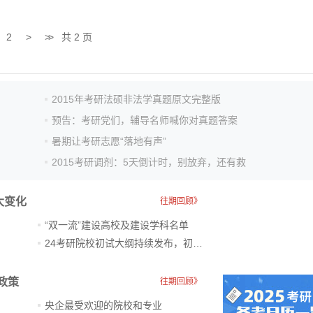
2
>
>>
共 2 页
2015年考研法硕非法学真题原文完整版
预告：考研党们，辅导名师喊你对真题答案
暑期让考研志愿“落地有声”
2015考研调剂：5天倒计时，别放弃，还有救
大变化
往期回顾》
“双一流”建设高校及建设学科名单
24考研院校初试大纲持续发布，初试科目大调整
政策
往期回顾》
央企最受欢迎的院校和专业