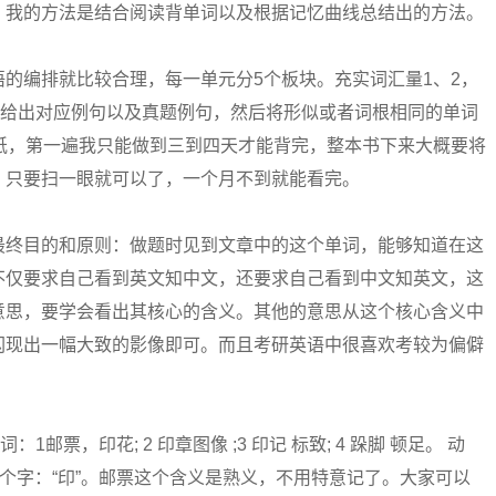
我的方法是结合阅读背单词以及根据记忆曲线总结出的方法。
编排就比较合理，每一单元分5个板块。充实词汇量1、2，
，给出对应例句以及真题例句，然后将形似或者词根相同的单词
纸，第一遍我只能做到三到四天才能背完，整本书下来大概要将
，只要扫一眼就可以了，一个月不到就能看完。
终目的和原则：做题时见到文章中的这个单词，能够知道在这
不仅要求自己看到英文知中文，还要求自己看到中文知英文，这
意思，要学会看出其核心的含义。其他的意思从这个核心含义中
闪现出一幅大致的影像即可。而且考研英语中很喜欢考较为偏僻
票，印花; 2 印章图像 ;3 印记 标致; 4 跺脚 顿足。 动
只有一个字：“印”。邮票这个含义是熟义，不用特意记了。大家可以