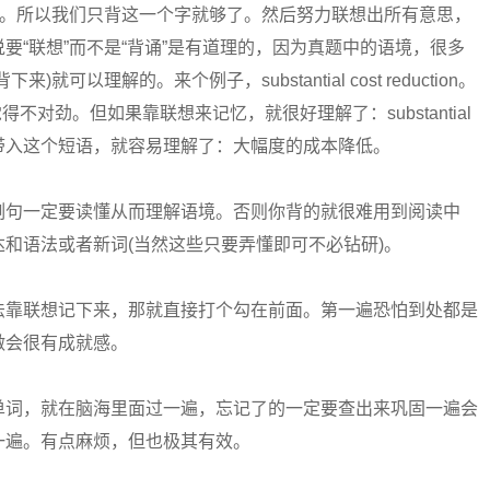
起。所以我们只背这一个字就够了。然后努力联想出所有意思，
要“联想”而不是“背诵”是有道理的，因为真题中的语境，很多
以理解的。来个例子，substantial cost reduction。
觉得不对劲。但如果靠联想来记忆，就很好理解了：substantial
带入这个短语，就容易理解了：大幅度的成本降低。
句一定要读懂从而理解语境。否则你背的就很难用到阅读中
和语法或者新词(当然这些只要弄懂即可不必钻研)。
靠联想记下来，那就直接打个勾在前面。第一遍恐怕到处都是
做会很有成就感。
词，就在脑海里面过一遍，忘记了的一定要查出来巩固一遍会
一遍。有点麻烦，但也极其有效。