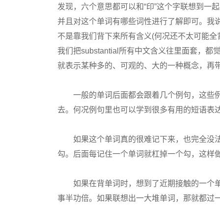
发现，六个意思都可以和“印”这个字联想到一
并且对这个单词有哪些词性进行了解即可。我说
不是靠我们背下来所有含义(何况还不太可能全背下来)就可
我们把substantial所有中文含义往里面套，都
就表示某种多的、可观的、大的一种概念，再
一般的单词后面都会跟着几个例句，这些例
去。何况例句里也可以学到很多有用的短语表达
如果这个单词真的很难记下来，也完全没法
勾。后面每记住一个单词就杠掉一个勾，这样
如果在背单词时，想到了近期接触的一个单
事半功倍。如果联想出一大堆单词，那就都过