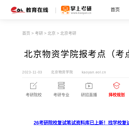
首页
首页
>
考研
>
北京
>
北京考研
北京物资学院报考点（考点
2023-11-03
北京物资学院
kaoyan.eol.cn
考研院校
考研专业
研招直播
择校规划
26考研院校复试笔试资料库已上新！找学校复试