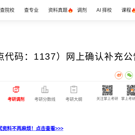
查院校
查专业
资料真题
调剂
AI 择校
课程
代码：1137）网上确认补充公
考研调剂
考研分数线
考研大纲
关注掌上考研
掌上考研
资料不再麻烦！点击查看>>>