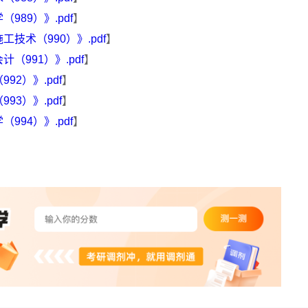
89）》.pdf
】
术（990）》.pdf
】
991）》.pdf
】
2）》.pdf
】
3）》.pdf
】
94）》.pdf
】