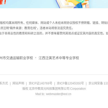
件，版权均属本网所有，任何媒体、网站或个人未经本网协议授权不得转载、链接、转贴
须注明“稿件来源：教育在线”，违者本站将依法追究责任。
载出于非商业性的教育和科研之目的，并不意味着赞同其观点或证实其内容的真实性。
州市交通运输职业学校
江西泛美艺术中等专业学校
系方式
|
网站声明
|
京ICP证140769号
|
京ICP备12045350号
|
京公网安备 110
版权 北京中教双元科技集团有限公司 Corporation
Mail to:
webmaster@eol.cn