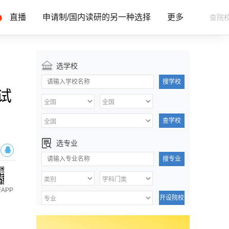
直播
申请制/国内读研的另一种选择
更多
选学校
搜学校
试
查学校
选专业
搜专业
APP
开设院校