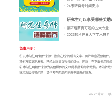
24考研备考时间安排
研究生可以享受哪些奖助
读研后薪资可观的五大专业
2023软科世界大学学术排名
免责声明：
站
长
① 凡本站注明“稿件来源：教育在线”的所有文字、图片和音视频稿
统
其他方式复制发表。已经本站协议授权的媒体、网站，在下载使用时必
计
② 本站注明稿件来源为其他媒体的文/图等稿件均为转载稿，本站转
稿涉及版权等问题，请作者在两周内速来电或来函联系。
eol.cn简介
|
联