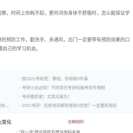
察，时间上你耗不起，更何况你身体不舒服时，怎么能保证学
的预防工作，勤洗手、多通风，出门一定要带有预防效果的口
惜自己的学习机会。
致2021考研党：寒假，你得做3件事
考研小白必知！不同学历考研的报考条件限制
考研要抓紧！尤其应届生！
2021考研英语：考研大纲词汇5000个，这些记忆方法助你轻松掌握！
2021考研：在校考研都有哪些3优势？一定要利用好
大变化
往期回顾》
“双一流”建设高校及建设学科名单