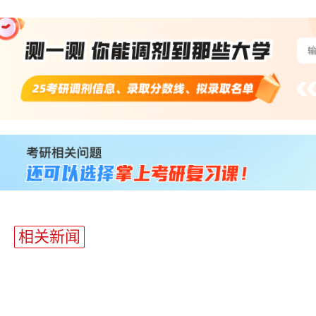
站
长
统
计
相关新闻