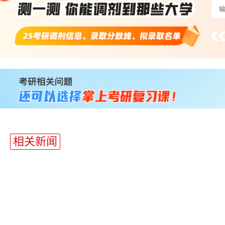
站
长
统
计
相关新闻