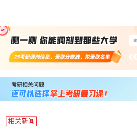
站
长
统
计
相关新闻