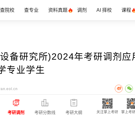
查院校
查专业
资料真题
调剂
AI 择校
课程
设备研究所)2024年考研调剂应
学专业学生
an.eol.cn
考研调剂
考研分数线
考研大纲
关注掌上考研
掌上考研