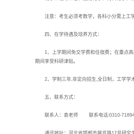
注意：考生必须考数学，各科小分需上工学
四、在学待遇及培养方式：
1、上学期间免交学费和住宿费；在重点高校
期间享受科研津贴。
2、学制三年,非定向招生,全日制，工学学
五、联系方式：
联系人：袁老师 联系电话:0310-7189464-1 E
通讯地址：河北省邯郸市展览路17号研究生部