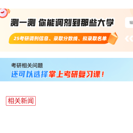
站
长
统
计
相关新闻