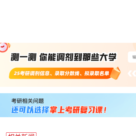
站
长
统
计