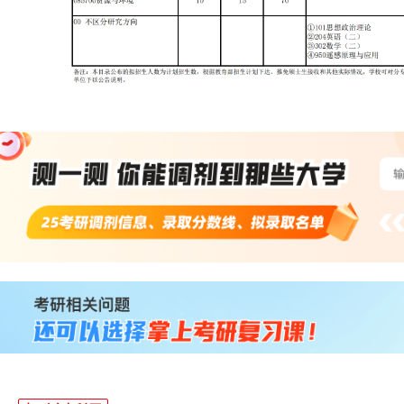
站
长
统
计