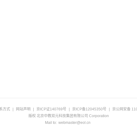
系方式
|
网站声明
|
京ICP证140769号
|
京ICP备12045350号
|
京公网安备 110
版权 北京中教双元科技集团有限公司 Corporation
Mail to:
webmaster@eol.cn