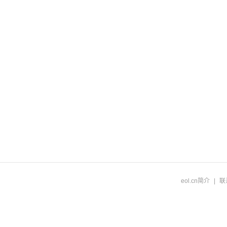
eol.cn简介
|
联