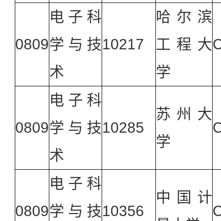
电子科
哈尔滨
0809
学与技
10217
工程大
C
术
学
电子科
苏州大
0809
学与技
10285
C
学
术
电子科
中国计
0809
学与技
10356
C