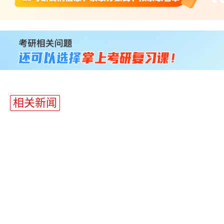
站
长
统
计
相关新闻