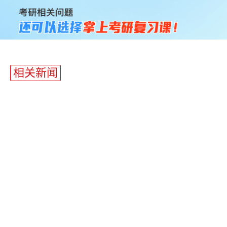
站
长
统
计
相关新闻