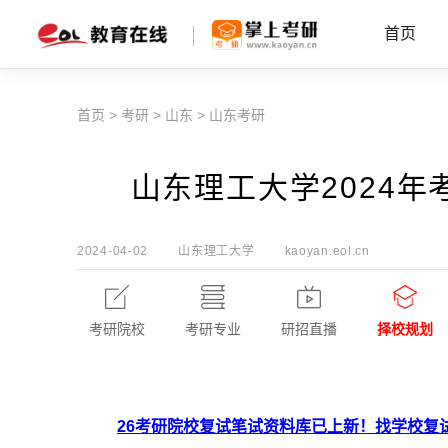
首页
首页
>
考研
>
山东
>
山东考研
山东理工大学2024
2024-04-02
山东理工大学
kaoyan.eol.cn
考研院校
考研专业
研招直播
择校规划
26考研院校复试笔试资料库已上新！找学校复试