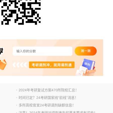
2024年考研复试方案470所院校汇总！
时间已定？24考研国家线“前线”消息！
多所高校官宣24考研调剂缺额信息！
注意！2024年考研对调剂考生的基本要求有这些！