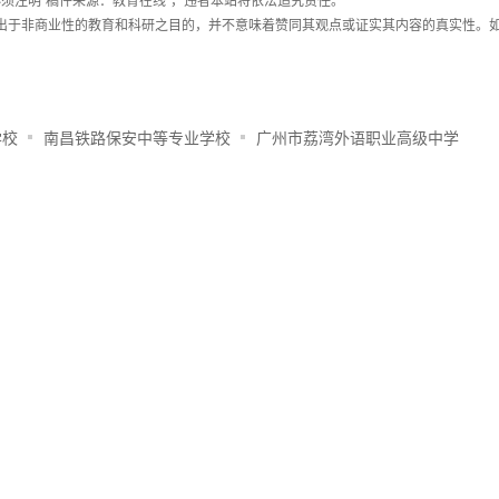
须注明“稿件来源：教育在线”，违者本站将依法追究责任。
载出于非商业性的教育和科研之目的，并不意味着赞同其观点或证实其内容的真实性。
学校
南昌铁路保安中等专业学校
广州市荔湾外语职业高级中学