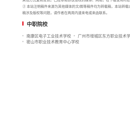
其他方式复制发表。已经本站协议授权的媒体、网站，在下载使用时必
② 本站注明稿件来源为其他媒体的文/图等稿件均为转载稿，本站转
稿涉及版权等问题，请作者在两周内速来电或来函联系。
中职院校
南康区电子工业技术学校
广州市增城区东方职业技术
密山市职业技术教育中心学校