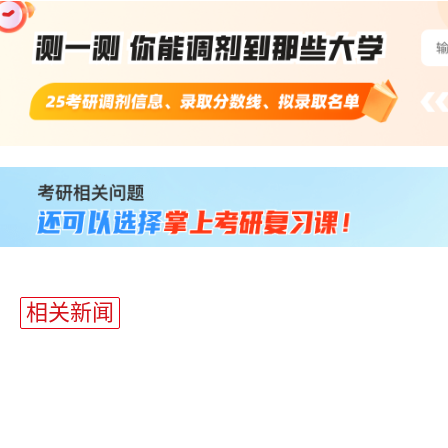
站
长
统
计
相关新闻