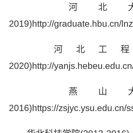
河北大学(2
2019)http://graduate.hbu.cn/lnz
河北工程大学(
2020)http://yanjs.hebeu.edu.cn
燕山大学(2
2016)https://zsjyc.ysu.edu.cn/