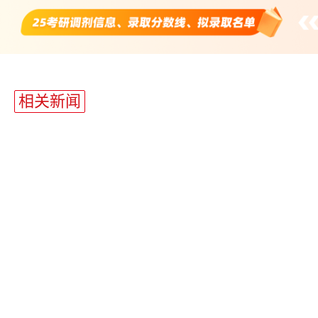
站
长
相关新闻
统
计