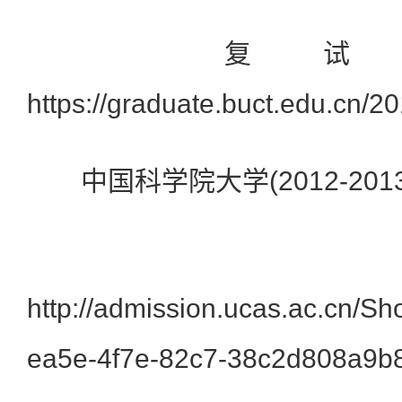
复试资
https://graduate.buct.edu.cn
中国科学院大学(2012-2013
http://admission.ucas.ac.cn/Sh
ea5e-4f7e-82c7-38c2d808a9b