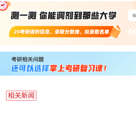
站
长
统
计
相关新闻