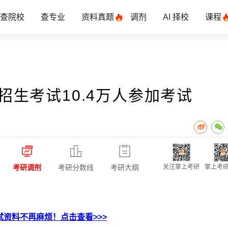
查院校
查专业
资料真题
调剂
AI 择校
课程
招生考试10.4万人参加考试
考研调剂
考研分数线
考研大纲
关注掌上考研
掌上考研
资料不再麻烦！点击查看>>>