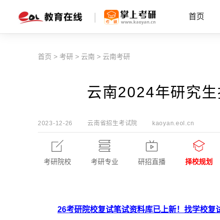
首页
首页
>
考研
>
云南
>
云南考研
云南2024年研究生
2023-12-26
云南省招生考试院
kaoyan.eol.cn
考研院校
考研专业
研招直播
择校规划
26考研院校复试笔试资料库已上新！找学校复试