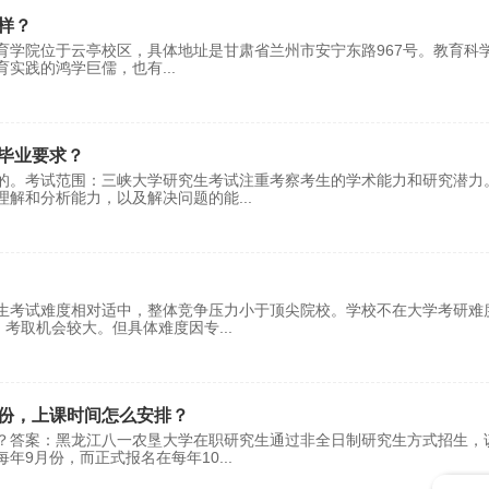
样？
院位于‌云亭校区‌，具体地址是甘肃省兰州市安宁东路967号。‌教育科
育实践的鸿学巨儒，也有
...
毕业要求？
的。考试范围：三峡大学研究生考试注重考察考生的学术能力和研究潜力
理解和分析能力，以及解决问题的能
...
生考试难度相对适中，整体竞争压力小于顶尖院校。学校不在大学考研难
，考取机会较大。但具体难度因专
...
份，上课时间怎么安排？
？答案：黑龙江八一农垦大学在职研究生通过非全日制研究生方式招生，
年9月份，而正式报名在每年10
...