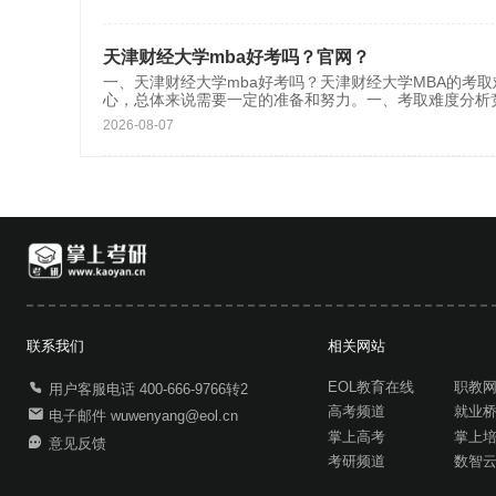
天津财经大学mba好考吗？官网？
一、天津财经大学mba好考吗？天津财经大学MBA的考
心，总体来说需要一定的准备和努力。一、考取难度分析
2026-08-07
联系我们
相关网站
EOL教育在线
职教
用户客服电话 400-666-9766转2
高考频道
就业
电子邮件 wuwenyang@eol.cn
掌上高考
掌上
意见反馈
考研频道
数智