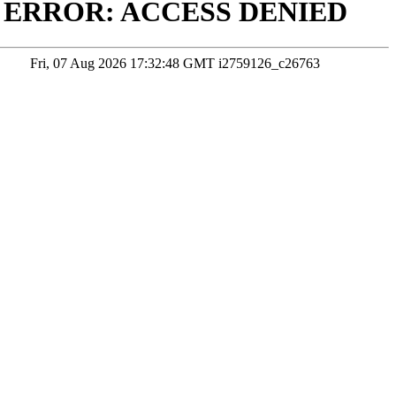
轻
在线咨询
考试院公布为准
本站数据未经授权严禁转载，违者将依法追究责任
研公众号
掌上考研企微
掌上考研头条号
掌上考研视频号