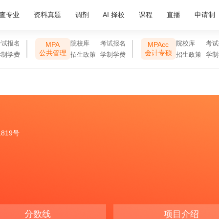
查专业
资料真题
调剂
AI 择校
课程
直播
申请制
考试报名
院校库
考试报名
院校库
考试
MPA
MPAcc
公共管理
会计专硕
学制学费
招生政策
学制学费
招生政策
学制
819号
分数线
项目介绍