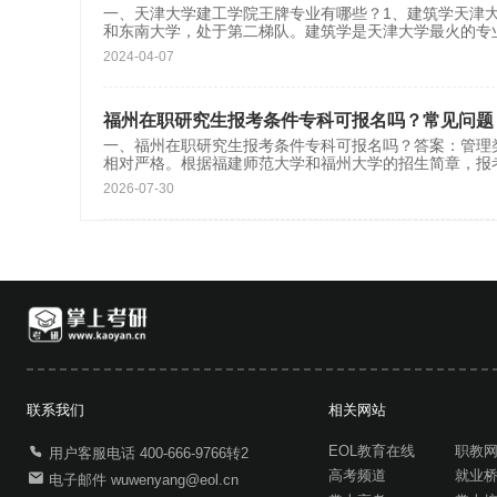
一、天津大学建工学院王牌专业有哪些？1、建筑学天津大
和东南大学，处于第二梯队。建筑学是天津大学最火的专
2024-04-07
福州在职研究生报考条件专科可报名吗？常见问题
一、福州在职研究生报考条件专科可报名吗？答案：管理
相对严格。根据福建师范大学和福州大学的招生简章，报
2026-07-30
联系我们
相关网站
EOL教育在线
职教
用户客服电话 400-666-9766转2
高考频道
就业
电子邮件 wuwenyang@eol.cn