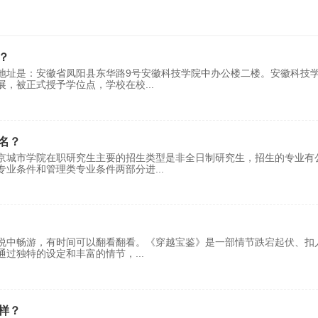
？
地址是：安徽省凤阳县东华路9号安徽科技学院中办公楼二楼。安徽科技
展，被正式授予学位点，学校在校
...
名？
京城市学院在职研究生主要的招生类型是非全日制研究生，招生的专业有
专业条件和管理类专业条件两部分进
...
说中畅游，有时间可以翻看翻看。《穿越宝鉴》是一部情节跌宕起伏、扣
，通过独特的设定和丰富的情节，
...
样？