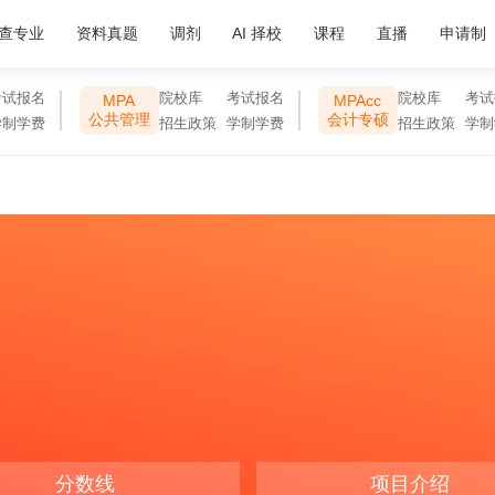
查专业
资料真题
调剂
AI 择校
课程
直播
申请制
考试报名
院校库
考试报名
院校库
考试
MPA
MPAcc
公共管理
会计专硕
学制学费
招生政策
学制学费
招生政策
学制
分数线
项目介绍