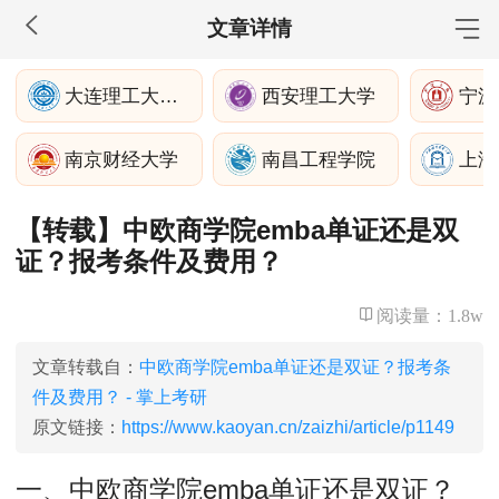
文章详情
MBA工商管理
大连理工大学深圳研究院
西安理工大学
宁波
院校库
考试报名
招生政策
学制学费
报名流程
南京财经大学
南昌工程学院
考试真题
报考经验
招生简章
【转载】中欧商学院emba单证还是双
MEM工程管理
证？报考条件及费用？
院校库
考试报名
招生政策
学制学费
报名流程
考试真题
报考经验
招生简章
阅读量：
1.8w
MPA公共管理
文章转载自：
中欧商学院emba单证还是双证？报考条
件及费用？ - 掌上考研
院校库
考试报名
招生政策
学制学费
报名流程
原文链接：
https://www.kaoyan.cn/zaizhi/article/p1149
考试真题
报考经验
招生简章
一、中欧商学院emba单证还是双证？