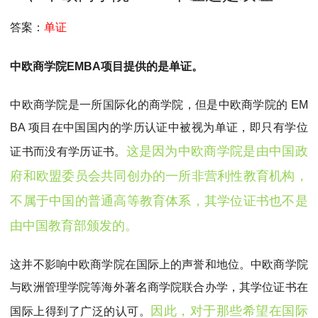
MPAcc会计专硕
答案：
单证
院校库
考试报名
招生政策
学制学费
报名流程
考试真题
报考经验
招生简章
中欧商学院EMBA项目提供的是单证。
MTA旅游管理
中欧商学院是一所国际化的商学院，但是中欧商学院的 EM
院校库
考试报名
招生政策
学制学费
报名流程
BA 项目在中国国内的学历认证中被视为单证，即只有学位
考试真题
报考经验
招生简章
这是因为中欧商学院是由中国政
证书而没有学历证书。
府和欧盟委员会共同创办的一所非营利性教育机构，
不属于中国的普通高等教育体系，其学位证书也不是
由中国教育部颁发的。
这并不影响中欧商学院在国际上的声誉和地位。中欧商学院
与欧洲管理学院等海外著名商学院联合办学，其学位证书在
因此，对于那些希望在国际
国际上得到了广泛的认可。