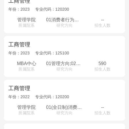
工商管理
年份：
2023
专业代码：
120200
管理学院
01消费者行为学，行为决策理论与实证研究;02家族企业管理与技术创新;03营销渠道管理;04创新管理与服务运营管理;05创新管理与战略管理;06领导与组织理论、战略管理;07企业科技创新与人力资源管理;08创新与创造力;09企业成长模式与战略创新;10企业技术创新及技术竞争理论，企业知识产权管理;11新兴技术与战略创新;12组织行为学，人力资源管理;13组织行为与人力资源管理，组织内权力关系，数智化人力资源管理相关研究;14创业管理，企业创新管理;15战略与数字化创新管理;16战略管理，创新创业，企业社会责任，资源与环境管理;17数字化战略转型与新兴技术创新，企业高管团队与动态能力;18商业伦理，企业社会责任与人力资源管理;19转型情景下的创新与创业管理，战略变革管理;20领导力与创新管理，大数据人才分析与机器学习，数据驱动的人力资源管理研究;21产品开发与营销，营销战略;22制度与创新创业，企业家与企业成长;23组织信任研究、员工压力与工作家庭平衡、职业生涯规划与发展研究;24领导力开发与管理，基于积极心理学的员工绩效提升;25组织与领导理论;26数字化转型战略、物流与供应链管理;27物流与供应链管理;28组织行为、人力资源与知识管理;29平台战略，创业战略，合作战略;30消费者行为，社交电子商务，共享经济，金融科技;31营销战略，数字营销，营销渠道管理;32数据质量、数据治理、大数据公共政策、大数据商业模式及创新应用;33供应链管理;34组织行为和人力资源管理;35信息系统行为学、信息安全行为学和组织行为学;36战略管理，创新创业，信息管理;37组织创新与变革管理;38企业技术创新，公司治理与创新
--
所属院系
研究方向
招生人数
工商管理
年份：
2023
专业代码：
125100
MBA中心
01管理方向;02智慧管理与创新创业方向;03数字化转型与产业升级方向;04新技术管理与金融科技方向;05金融方向;06数字金融方向;07EMBA
590
所属院系
研究方向
招生人数
工商管理
年份：
2022
专业代码：
120200
管理学院
01(全日制)消费者行为学，行为决策理论02(全日制)研究开发管理与技术创新03(全日制)营销渠道管理04(全日制)领导理论，沟通与谈判，群体决策05(全日制)创新管理与服务运营管理06(全日制)创新管理与战略管理07(全日制)领导理论与战略管理08(全日制)组织行为与人力资源管理09(全日制)领导科学与群体决策，管理行为与和谐管理理论，战略管理与政策分析10(全日制)创新与创造力11(全日制)企业成长模式与战略创新12(全日制)企业技术创新及技术竞争理论，企业知识产权管理13(全日制)新兴技术与战略创新14(全日制)项目调度及优化、应急管理、能源管理15(全日制)组织行为学，人力资源管理16(全日制)组织行为与人力资源管理，组织内权力关系研究17(全日制)创业管理，企业创新管理18(全日制)组织间合作关系管理，战略与创新管理19(全日制)战略管理与战略决策，创新与创业管理20(全日制)企业数字化战略与动态能力，新兴技术与战略创新21(全日制)商业伦理，企业社会责任与人力资源管理22(全日制)转型情景下的创新与创业管理，战略变革管理23(全日制)大数据人才分析与机器学习，数据驱动的人力资源管理研究24(全日制)产品开发与营销，营销战略25(全日制)制度与创新创业，企业家与企业成长26(全日制)创业团队与创投间关系研究，员工压力与工作家庭平衡27(全日制)领导力开发与管理，基于积极心理学的员工绩效提升28(全日制)组织与领导理论29(全日制)创新与质量战略、物流与供应链管理30(全日制)物流与供应链管理31(全日制)组织行为、人力资源与知识管理32(全日制)战略联盟、创业管理33(全日制)消费者行为，社交电子商务，共享经济，金融科技34(全日制)营销战略，数字营销，营销渠道管理36(全日制)数据质量、数据治理、大数据公共政策、大数据商业模式及创新应用37(全日制)供应链管理
--
所属院系
研究方向
招生人数