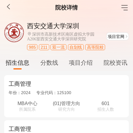
院校详情
MBA工商管理
西安交通大学深圳
院校库
考试报名
招生政策
学制学费
报名流程
深圳市高新技术区南区虚拟大学园
项目官网
A206室西安交通大学深圳研究院
考试真题
报考经验
招生简章
985
211
双一流
自划线
高等院校
MEM工程管理
招生信息
分数线
项目介绍
院校资讯
院校库
考试报名
招生政策
学制学费
报名流程
考试真题
报考经验
招生简章
工商管理
年份：
2024
专业代码：
125100
MPA公共管理
MBA中心
(01)管理方向
601
院校库
考试报名
招生政策
学制学费
报名流程
所属院系
研究方向
招生人数
考试真题
报考经验
招生简章
工商管理