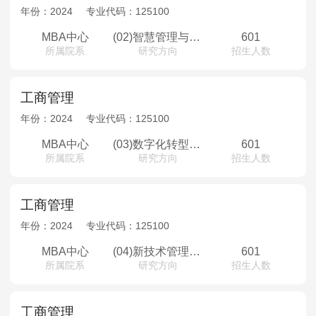
MPAcc会计专硕
年份：
2024
专业代码：
125100
院校库
考试报名
招生政策
学制学费
报名流程
MBA中心
(02)智慧管理与创新创业方向
601
所属院系
研究方向
招生人数
考试真题
报考经验
招生简章
MTA旅游管理
工商管理
年份：
2024
专业代码：
125100
院校库
考试报名
招生政策
学制学费
报名流程
考试真题
报考经验
招生简章
MBA中心
(03)数字化转型与产业升级方向
601
所属院系
研究方向
招生人数
工商管理
年份：
2024
专业代码：
125100
MBA中心
(04)新技术管理与金融科技方向
601
所属院系
研究方向
招生人数
工商管理