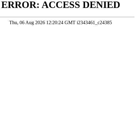
专业毕
在线咨询
考试院公布为准
本站数据未经授权严禁转载，违者将依法追究责任
研公众号
掌上考研企微
掌上考研头条号
掌上考研视频号