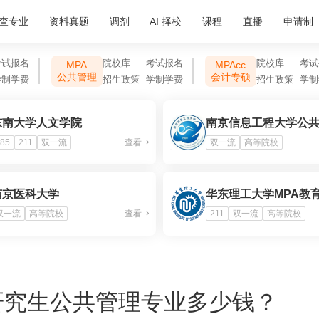
查专业
资料真题
调剂
AI 择校
课程
直播
申请制
考试报名
院校库
考试报名
院校库
考试
MPA
MPAcc
公共管理
会计专硕
学制学费
招生政策
学制学费
招生政策
学制
东南大学人文学院
85
211
双一流
查看
双一流
高等院校
南京医科大学
华东理工大学MPA教
双一流
高等院校
查看
211
双一流
高等院校
研究生公共管理专业多少钱？