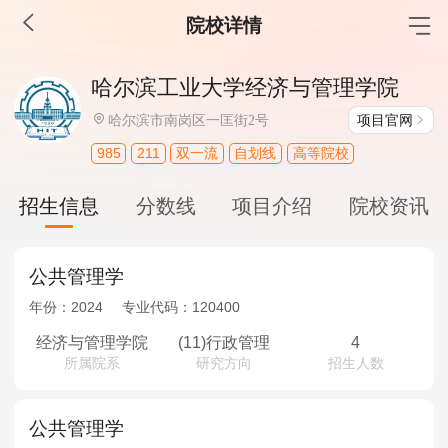
院校详情
MBA工商管理
哈尔滨工业大学经济与管理学院
院校库
考试报名
招生政策
学制学费
报名流程
项目官网
哈尔滨市南岗区一匡街2号
考试真题
报考经验
招生简章
985
211
双一流
自划线
高等院校
MEM工程管理
招生信息
分数线
项目介绍
院校资讯
院校库
考试报名
招生政策
学制学费
报名流程
考试真题
报考经验
招生简章
公共管理学
年份：
2024
专业代码：
120400
MPA公共管理
经济与管理学院
(11)行政管理
4
所属院系
研究方向
招生人数
院校库
考试报名
招生政策
学制学费
报名流程
考试真题
报考经验
招生简章
公共管理学