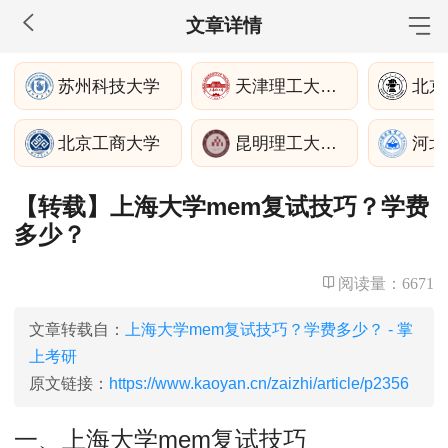
文章详情
MBA工商管理
苏州科技大学
天津理工大学管理学院
院校库
考试报名
招生政策
学制学费
报名流程
北京工商大学
昆明理工大学建筑工程学院
河北
考试真题
报考经验
招生简章
【转载】上海大学mem复试技巧？学费
MEM工程管理
多少？
院校库
考试报名
招生政策
学制学费
报名流程
考试真题
报考经验
招生简章
阅读量：
6671
MPA公共管理
文章转载自：
上海大学mem复试技巧？学费多少？ - 掌
上考研
院校库
考试报名
招生政策
学制学费
报名流程
原文链接：
https://www.kaoyan.cn/zaizhi/article/p2356
考试真题
报考经验
招生简章
一、上海大学mem复试技巧