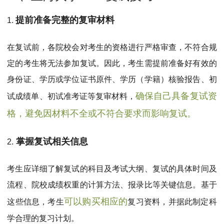
MPAcc会计专硕
提前准备完整的复审材料
1.
院校库
考试报名
招生政策
学制学费
报名流程
考试真题
报考经验
招生简章
在复试前，各院校会对考生的资格进行严格审查，不符合规
定的考生将无法参加复试。因此，考生需提前准备好有效的
MTA旅游管理
身份证、学历或学位证书原件、学历（学籍）核验报告、初
院校库
考试报名
招生政策
学制学费
报名流程
确保自己具备复试资
试成绩单、初试准考证等复审材料，
考试真题
报考经验
招生简章
格，避免因材料不全或不符合要求而影响复试。
掌握复试相关信息
2.
考生应详细了解复试的科目及考试大纲、复试的具体时间及
流程、院校成绩权重的计算方法、报录比等关键信息。基于
可以购买相应的
这些信息，考生
复习资料，并据此制定科
学合理的复习计划。