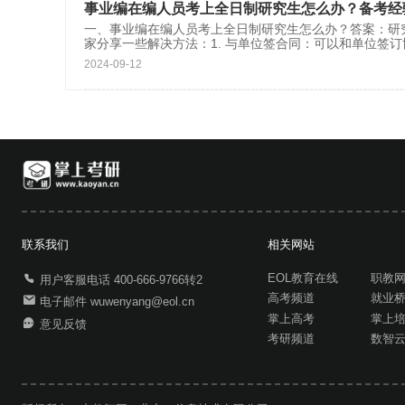
事业编在编人员考上全日制研究生怎么办？备考经
一、事业编在编人员考上全日制研究生怎么办？答案：研
家分享一些解决方法：1. 与单位签合同：可以和单位签
2024-09-12
联系我们
相关网站
EOL教育在线
职教
用户客服电话 400-666-9766转2
高考频道
就业
电子邮件 wuwenyang@eol.cn
掌上高考
掌上
意见反馈
考研频道
数智