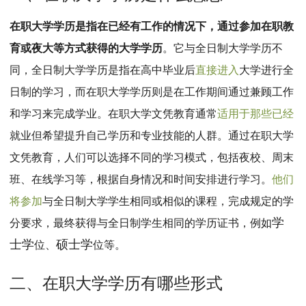
MPAcc会计专硕
在职大学学
历
是指在已经有工作的情况下，通过参加在职教
院校库
考试报名
招生政策
学制学费
报名流程
育或夜大等方式获得的大学学历
。
它与全日制大学学历不
考试真题
报考经验
招生简章
同，全日制大学学历是指在高中毕业后
直接进入
大学进行全
MTA旅游管理
日制的学习，而在职大学学历则是在工作期间通过兼顾工作
和学习来完成学业。在职大学文凭教育通常
适用于那些已经
院校库
考试报名
招生政策
学制学费
报名流程
就业但希望提升自己学历和专业技能的人群。通过在职大学
考试真题
报考经验
招生简章
文凭教育，人们可以选择不同的学习模式，包括夜校、周末
班、在线学习等，根据自身情况和时间安排进行学习。
他们
将参加
与全日制大学学生相同或相似的课程，完成规定的学
学
分要求，最终获得与全日制学生相同的学历证书，例如
士学
硕士学
位、
位等。
二、在职大学学历有哪些形式