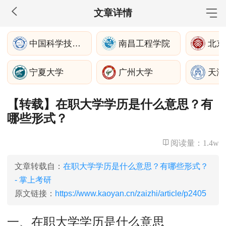
文章详情
MBA工商管理
中国科学技术大学
南昌工程学院
院校库
考试报名
招生政策
学制学费
报名流程
宁夏大学
广州大学
天津
考试真题
报考经验
招生简章
【转载】在职大学学历是什么意思？有
MEM工程管理
哪些形式？
院校库
考试报名
招生政策
学制学费
报名流程
考试真题
报考经验
招生简章
阅读量：
1.4w
MPA公共管理
文章转载自：
在职大学学历是什么意思？有哪些形式？
- 掌上考研
院校库
考试报名
招生政策
学制学费
报名流程
原文链接：
https://www.kaoyan.cn/zaizhi/article/p2405
考试真题
报考经验
招生简章
一、在职大学学历是什么意思