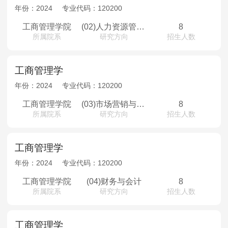
MPAcc会计专硕
年份：
2024
专业代码：
120200
院校库
考试报名
招生政策
学制学费
报名流程
工商管理学院
(02)人力资源管理与组织行为
8
所属院系
研究方向
招生人数
考试真题
报考经验
招生简章
MTA旅游管理
工商管理学
年份：
2024
专业代码：
120200
院校库
考试报名
招生政策
学制学费
报名流程
考试真题
报考经验
招生简章
工商管理学院
(03)市场营销与电子商务
8
所属院系
研究方向
招生人数
工商管理学
年份：
2024
专业代码：
120200
工商管理学院
(04)财务与会计
8
所属院系
研究方向
招生人数
工商管理学