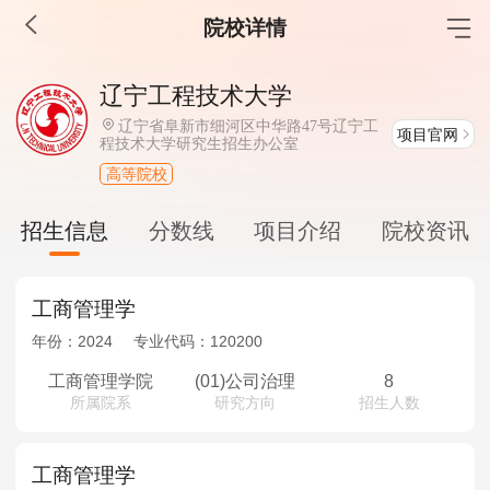
院校详情
MBA工商管理
辽宁工程技术大学
院校库
考试报名
招生政策
学制学费
报名流程
辽宁省阜新市细河区中华路47号辽宁工
项目官网
程技术大学研究生招生办公室
考试真题
报考经验
招生简章
高等院校
MEM工程管理
招生信息
分数线
项目介绍
院校资讯
院校库
考试报名
招生政策
学制学费
报名流程
考试真题
报考经验
招生简章
工商管理学
年份：
2024
专业代码：
120200
MPA公共管理
工商管理学院
(01)公司治理
8
院校库
考试报名
招生政策
学制学费
报名流程
所属院系
研究方向
招生人数
考试真题
报考经验
招生简章
工商管理学