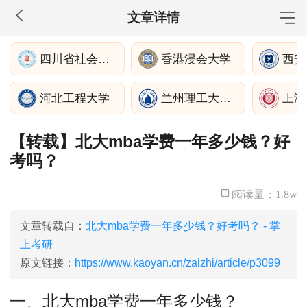
文章详情
MBA工商管理
四川省社会科学院
香港浸会大学
西安
院校库
考试报名
招生政策
学制学费
报名流程
河北工程大学
兰州理工大学经济管理学院
上海
考试真题
报考经验
招生简章
【转载】北大mba学费一年多少钱？好
MEM工程管理
考吗？
院校库
考试报名
招生政策
学制学费
报名流程
考试真题
报考经验
招生简章
阅读量：
1.8w
MPA公共管理
文章转载自：
北大mba学费一年多少钱？好考吗？ - 掌
上考研
院校库
考试报名
招生政策
学制学费
报名流程
原文链接：
https://www.kaoyan.cn/zaizhi/article/p3099
考试真题
报考经验
招生简章
一、北大mba学费一年多少钱？