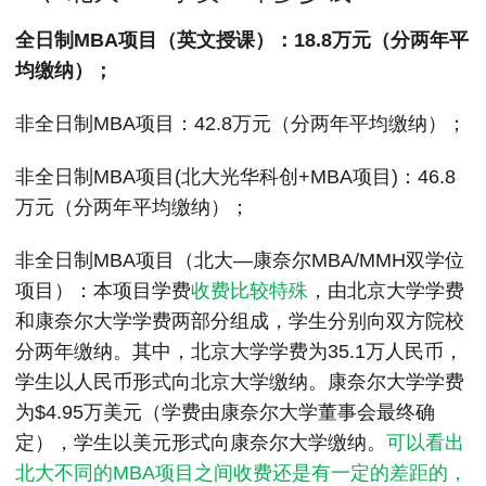
MPAcc会计专硕
全日制MBA项目（英文授课）：18.8万元（分两年平
院校库
考试报名
招生政策
学制学费
报名流程
均缴纳）；
考试真题
报考经验
招生简章
非全日制MBA项目：42.8万元（分两年平均缴纳）；
MTA旅游管理
非全日制MBA项目(北大光华科创+MBA项目)：46.8
院校库
考试报名
招生政策
学制学费
报名流程
万元（分两年平均缴纳）；
考试真题
报考经验
招生简章
非全日制MBA项目（北大—康奈尔MBA/MMH双学位
项目）：本项目学费
收费
比较特殊
，由北京大学学费
和康奈尔大学学费两部分组成，学生分别向双方院校
分两年缴纳。其中，北京大学学费为35.1万人民币，
学生以人民币形式向北京大学缴纳。康奈尔大学学费
为$4.95万美元（学费由康奈尔大学董事会最终确
定），学生以美元形式向康奈尔大学缴纳。
可以看出
北大不同的MBA项目之间收费还是有一定的差距的，