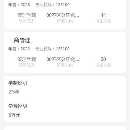
MPAcc会计专硕
年份：
2023
专业代码：
125100
院校库
考试报名
招生政策
学制学费
报名流程
管理学院
00不区分研究方向
44
所属院系
研究方向
招生人数
考试真题
报考经验
招生简章
MTA旅游管理
工商管理
年份：
2022
专业代码：
125100
院校库
考试报名
招生政策
学制学费
报名流程
考试真题
报考经验
招生简章
管理学院
00不区分研究方向
50
所属院系
研究方向
招生人数
学制说明
2.5年
学费说明
5万元