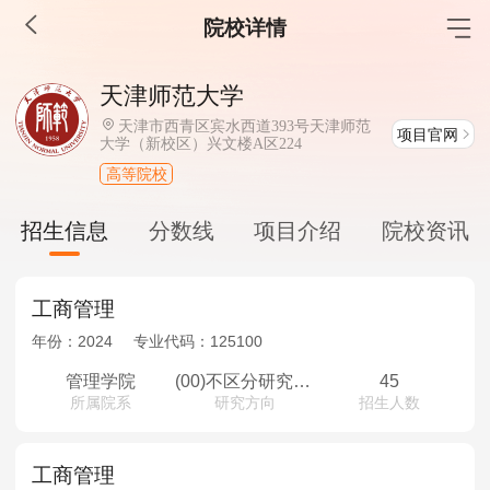
院校详情
MBA工商管理
天津师范大学
院校库
考试报名
招生政策
学制学费
报名流程
天津市西青区宾水西道393号天津师范
项目官网
大学（新校区）兴文楼A区224
考试真题
报考经验
招生简章
高等院校
MEM工程管理
招生信息
分数线
项目介绍
院校资讯
院校库
考试报名
招生政策
学制学费
报名流程
考试真题
报考经验
招生简章
工商管理
年份：
2024
专业代码：
125100
MPA公共管理
管理学院
(00)不区分研究方向
45
院校库
考试报名
招生政策
学制学费
报名流程
所属院系
研究方向
招生人数
考试真题
报考经验
招生简章
工商管理