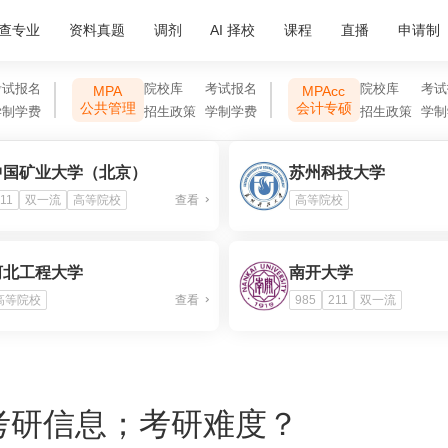
查专业
资料真题
调剂
AI 择校
课程
直播
申请制
考试报名
院校库
考试报名
院校库
考试
MPA
MPAcc
公共管理
会计专硕
学制学费
招生政策
学制学费
招生政策
学制
中国矿业大学（北京）
苏州科技大学
11
双一流
高等院校
查看
高等院校
河北工程大学
南开大学
高等院校
查看
985
211
双一流
考研信息；考研难度？