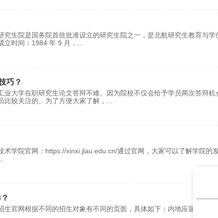
研究生院是国务院首批批准设立的研究生院之一，是北航研究生教育与学
间：1984 年 9 月，
...
技巧？
工业大学在职研究生论文答辩不难。因为院校不仅会给予学员两次答辩机
员比较关注的。为了方便大家了解，
...
：https://xinxi.jlau.edu.cn/通过官网，大家可以了解学院的
..
样？
招生官网根据不同的招生对象有不同的页面，具体如下：内地应届高考生