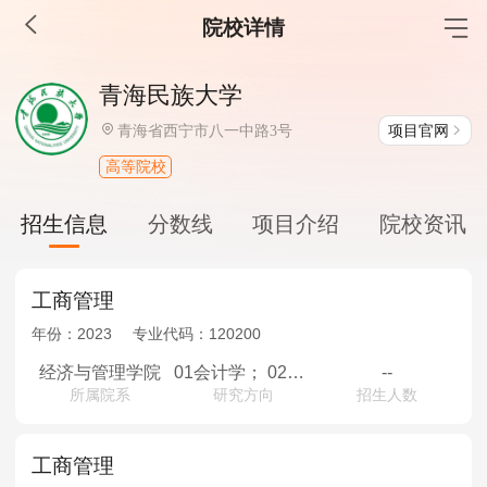
院校详情
MBA工商管理
青海民族大学
院校库
考试报名
招生政策
学制学费
报名流程
项目官网
青海省西宁市八一中路3号
考试真题
报考经验
招生简章
高等院校
MEM工程管理
招生信息
分数线
项目介绍
院校资讯
院校库
考试报名
招生政策
学制学费
报名流程
考试真题
报考经验
招生简章
工商管理
年份：
2023
专业代码：
120200
MPA公共管理
经济与管理学院
01会计学； 02企业管理； 03技术经济及管理
--
所属院系
研究方向
招生人数
院校库
考试报名
招生政策
学制学费
报名流程
考试真题
报考经验
招生简章
工商管理