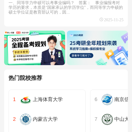
一、同等学力申硕可以考事业编吗？ 答案： 事业编报考对
学历的要求，本质是“国家承认的学历学位”，而同等学力申硕的
硕士学位证是教育部认可的，因...
2025-11-25
热门院校推荐
上海体育大学
南京信
内蒙古大学
中山大