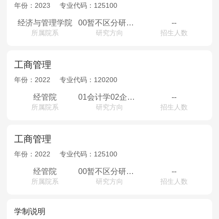
MPAcc会计专硕
年份：
2023
专业代码：
125100
院校库
考试报名
招生政策
学制学费
报名流程
经济与管理学院
00暂不区分研究方向
--
所属院系
研究方向
招生人数
考试真题
报考经验
招生简章
MTA旅游管理
工商管理
年份：
2022
专业代码：
120200
院校库
考试报名
招生政策
学制学费
报名流程
经管院
01会计学02企业管理03技术经济及管理
--
考试真题
报考经验
招生简章
所属院系
研究方向
招生人数
工商管理
年份：
2022
专业代码：
125100
经管院
00暂不区分研究方向
--
所属院系
研究方向
招生人数
学制说明