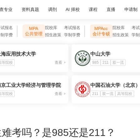
查专业
资料真题
调剂
AI 择校
课程
直播
申请制
考试报名
院校库
考试报名
院校库
考试
MPA
MPAcc
公共管理
会计专硕
学制学费
招生政策
学制学费
招生政策
学制
上海应用技术大学
中山大学
高等院校
查看
985
211
双一流
南京工业大学经济与管理学院
中国石油大学（北京
高等院校
查看
211
双一流
高等院校
难考吗？是985还是211？