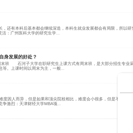
长，还有本科后基本都会继续深造，本科生就业发展都会有局限，所以研
灵活‌：广州医科大学的研究生学
...
自身发展的好处？
周末班 石河子大学在职研究生上课方式有周末班，是大部分招生专业
息等。上课时间以周末为主，一般
...
取难度因人而异，但是如果和顶尖院校相比，难度会小很多，但是不能掉以
竞争激烈：天津财经大学MBA项
...