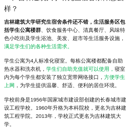
MPAcc会计专硕
样？
院校库
考试报名
招生政策
学制学费
报名流程
吉林建筑大学研究生宿舍条件还不错，生活服务区包
考试真题
报考经验
招生简章
括学生公寓楼群
、饮食服务中心、清真餐厅、风味特
MTA旅游管理
色小吃街及学生浴池、美发、超市等生活服务设施，
满足学生们的各种生活需求。
院校库
考试报名
招生政策
学制学费
报名流程
考试真题
报考经验
招生简章
学生公寓为4人标准化寝室。每栋公寓楼都配备自助
热水器和洗衣机，
学生们自助充值就可以使用，
寝室
内为每个学生都安装了独立宽带网络接口，
方便学生
上网
，为学生提供温馨、舒适、便利的居住环境。
学校前身是1956年国家城市建设部创建的长春城市建
设工程学校。1960年升格为本科院校，更名为吉林建
筑工程学院。2013年，学校正式更名为吉林建筑大
学。