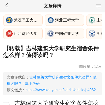
文章详情
MBA工商管理
武汉理工大学深圳
河北工程大学
上海
院校库
考试报名
招生政策
学制学费
报名流程
江西财经大学
中国矿业大学
考试真题
报考经验
招生简章
【转载】吉林建筑大学研究生宿舍条件
MEM工程管理
怎么样？值得读吗？
院校库
考试报名
招生政策
学制学费
报名流程
考试真题
报考经验
招生简章
阅读量：
1.1w
MPA公共管理
文章转载自：
吉林建筑大学研究生宿舍条件怎么样？值
得读吗？ - 掌上考研
院校库
考试报名
招生政策
学制学费
报名流程
原文链接：
https://www.kaoyan.cn/zaizhi/article/p4932
考试真题
报考经验
招生简章
一、吉林建筑大学研究生宿舍条件怎么