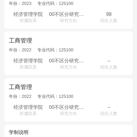
MPAcc会计专硕
年份：
2023
专业代码：
125100
院校库
考试报名
招生政策
学制学费
报名流程
经济管理学院
00不区分研究方向
98
所属院系
研究方向
招生人数
考试真题
报考经验
招生简章
MTA旅游管理
工商管理
年份：
2022
专业代码：
125100
院校库
考试报名
招生政策
学制学费
报名流程
经济管理学院
00不区分研究方向
--
考试真题
报考经验
招生简章
所属院系
研究方向
招生人数
工商管理
年份：
2022
专业代码：
125100
经济管理学院
00不区分研究方向
--
所属院系
研究方向
招生人数
学制说明