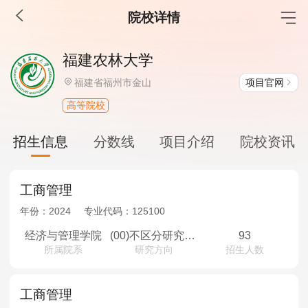
院校详情
MBA工商管理
福建农林大学
院校库
考试报名
招生政策
学制学费
报名流程
项目官网
福建省福州市金山
考试真题
报考经验
招生简章
高等院校
MEM工程管理
招生信息
分数线
项目介绍
院校资讯
院校库
考试报名
招生政策
学制学费
报名流程
考试真题
报考经验
招生简章
工商管理
年份：
2024
专业代码：
125100
MPA公共管理
经济与管理学院
(00)不区分研究方向
93
所属院系
研究方向
招生人数
院校库
考试报名
招生政策
学制学费
报名流程
考试真题
报考经验
招生简章
工商管理