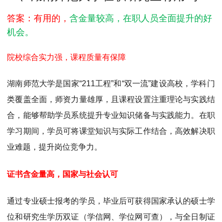
MPAcc会计专硕
答案：有用的，
含金量较高，在职人员全面提升的好
院校库
考试报名
招生政策
学制学费
报名流程
机会。
考试真题
报考经验
招生简章
院校综合实力强，课程质量有保障
MTA旅游管理
湖南师范大学是国家“211工程”和“双一流”建设高校，学科门
院校库
考试报名
招生政策
学制学费
报名流程
类覆盖全面，师资力量雄厚，且课程设置注重理论与实践结
考试真题
报考经验
招生简章
合，能够帮助学员系统提升专业知识储备与实践能力。在职
学习期间，学员可将课堂知识与实际工作结合，高效解决职
业难题，提升岗位竞争力。
证书含金量高，国家与社会认可
通过专业硕士报考的学员，毕业后可获得国家承认的硕士学
位和研究生学历双证（学信网、学位网可查），与全日制证