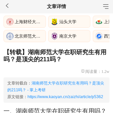
文章详情
MBA工商管理
上海财经大学滴水湖高级金融学院
汕头大学
上海
院校库
考试报名
招生政策
学制学费
报名流程
北京师范大学湾区国际商学院
南京大学
西安
考试真题
报考经验
招生简章
【转载】湖南师范大学在职研究生有用
MEM工程管理
吗？是顶尖的211吗？
院校库
考试报名
招生政策
学制学费
报名流程
考试真题
报考经验
招生简章
阅读量：
1.2w
MPA公共管理
文章转载自：
湖南师范大学在职研究生有用吗？是顶尖
的211吗？ - 掌上考研
院校库
考试报名
招生政策
学制学费
报名流程
原文链接：
https://www.kaoyan.cn/zaizhi/article/p5362
考试真题
报考经验
招生简章
一、湖南师范大学在职研究生有用吗？