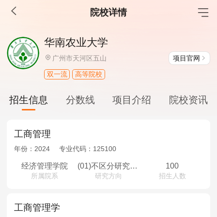
院校详情
MBA工商管理
华南农业大学
院校库
考试报名
招生政策
学制学费
报名流程
项目官网
广州市天河区五山
考试真题
报考经验
招生简章
双一流
高等院校
MEM工程管理
招生信息
分数线
项目介绍
院校资讯
院校库
考试报名
招生政策
学制学费
报名流程
考试真题
报考经验
招生简章
工商管理
年份：
2024
专业代码：
125100
MPA公共管理
经济管理学院
(01)不区分研究方向
100
所属院系
研究方向
招生人数
院校库
考试报名
招生政策
学制学费
报名流程
考试真题
报考经验
招生简章
工商管理学