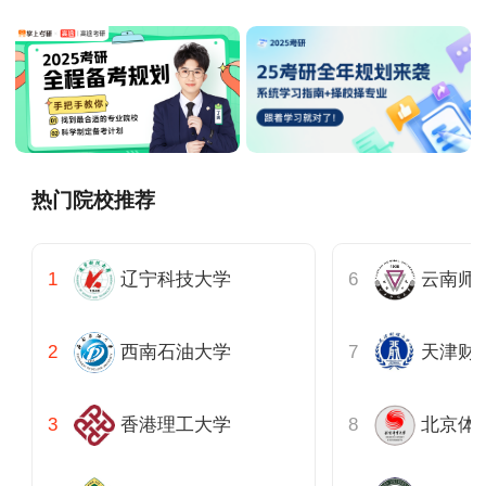
热门院校推荐
辽宁科技大学
云南师
西南石油大学
天津财
香港理工大学
北京体