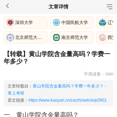
文章详情
MBA工商管理
深圳大学
中国民航大学
辽宁
院校库
考试报名
招生政策
学制学费
报名流程
北京师范大学湾区国际商学院
南京师范大学
考试真题
报考经验
招生简章
【转载】黄山学院含金量高吗？学费一
MEM工程管理
年多少？
院校库
考试报名
招生政策
学制学费
报名流程
考试真题
报考经验
招生简章
阅读量：
5880
MPA公共管理
文章转载自：
黄山学院含金量高吗？学费一年多少？ -
掌上考研
院校库
考试报名
招生政策
学制学费
报名流程
原文链接：
https://www.kaoyan.cn/zaizhi/article/p5901
考试真题
报考经验
招生简章
一、黄山学院含金量高吗？