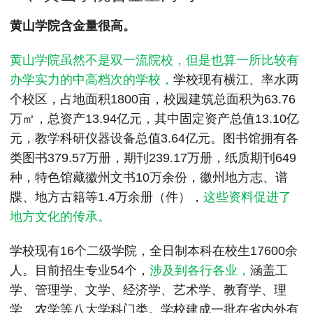
MPAcc会计专硕
黄山学院含金量很高。
院校库
考试报名
招生政策
学制学费
报名流程
考试真题
报考经验
招生简章
黄山学院虽然不是双一流院校，但是也算一所比较有
办学实力的中高档次的学校，
学校现有横江、率水两
MTA旅游管理
个校区，占地面积1800亩，校园建筑总面积为63.76
万㎡，总资产13.94亿元，其中固定资产总值13.10亿
院校库
考试报名
招生政策
学制学费
报名流程
元，教学科研仪器设备总值3.64亿元。图书馆拥有各
考试真题
报考经验
招生简章
类图书379.57万册，期刊239.17万册，纸质期刊649
种，特色馆藏徽州文书10万余份，徽州地方志、谱
牒、地方古籍等1.4万余册（件），
这些资料促进了
地方文化的传承。
学校现有16个二级学院，全日制本科在校生17600余
人。目前招生专业54个，
涉及到各行各业，
涵盖工
学、管理学、文学、经济学、艺术学、教育学、理
学、农学等八大学科门类。学校建成一批在省内外有