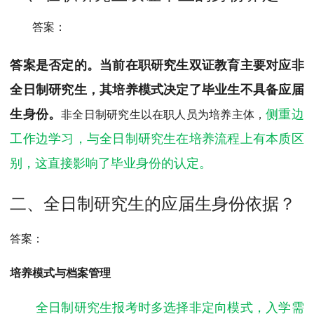
MPAcc会计专硕
答案：
院校库
考试报名
招生政策
学制学费
报名流程
考试真题
报考经验
招生简章
答案是否定的。当前在职研究生双证教育主要对应非
全日制研究生，其培养模式决定了毕业生不具备应届
MTA旅游管理
生身份。
侧重边
非全日制研究生以在职人员为培养主体，
院校库
考试报名
招生政策
学制学费
报名流程
工作边学习，与全日制研究生在培养流程上有本质区
考试真题
报考经验
招生简章
别，这直接影响了毕业身份的认定。
二、全日制研究生的应届生身份依据？
答案：
培养模式与档案管理
全日制研究生报考时多选择非定向模式，入学需