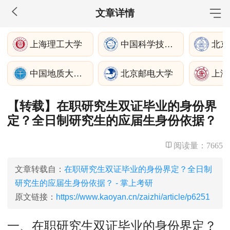
文章详情
MBA工商管理
上海理工大学
中国科学技术大学苏州
院校库
考试报名
招生政策
学制学费
报名流程
中国地质大学(武汉)
北京邮电大学
考试真题
报考经验
招生简章
【转载】在职研究生双证毕业的身份界
MEM工程管理
定？全日制研究生的应届生身份依据？
院校库
考试报名
招生政策
学制学费
报名流程
考试真题
报考经验
招生简章
阅读量：
7665
MPA公共管理
文章转载自：
在职研究生双证毕业的身份界定？全日制
研究生的应届生身份依据？ - 掌上考研
院校库
考试报名
招生政策
学制学费
报名流程
原文链接：
https://www.kaoyan.cn/zaizhi/article/p6251
考试真题
报考经验
招生简章
一、在职研究生双证毕业的身份界定？