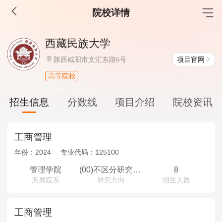
院校详情
MBA工商管理
西藏民族大学
院校库
考试报名
招生政策
学制学费
报名流程
项目官网
陕西咸阳市文汇东路6号
考试真题
报考经验
招生简章
高等院校
MEM工程管理
招生信息
分数线
项目介绍
院校资讯
院校库
考试报名
招生政策
学制学费
报名流程
考试真题
报考经验
招生简章
工商管理
年份：
2024
专业代码：
125100
MPA公共管理
管理学院
(00)不区分研究方向
8
所属院系
研究方向
招生人数
院校库
考试报名
招生政策
学制学费
报名流程
考试真题
报考经验
招生简章
工商管理