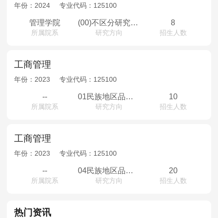
MPAcc会计专硕
年份：
2024
专业代码：
125100
院校库
考试报名
招生政策
学制学费
报名流程
管理学院
(00)不区分研究方向
8
所属院系
研究方向
招生人数
考试真题
报考经验
招生简章
MTA旅游管理
工商管理
年份：
2023
专业代码：
125100
院校库
考试报名
招生政策
学制学费
报名流程
--
01民族地区品牌营销研究；02民族地区跨文化管理与人力资本研究；03企业战略管理
10
考试真题
报考经验
招生简章
所属院系
研究方向
招生人数
工商管理
年份：
2023
专业代码：
125100
--
04民族地区品牌营销研究；05民族地区跨文化管理与人力资本研究；06企业战略管理
20
所属院系
研究方向
招生人数
热门资讯