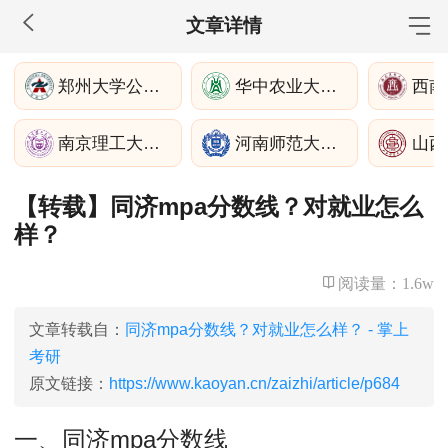
文章详情
MBA工商管理
郑州大学公共管理学院
华中农业大学公共管理学院
院校库
考试报名
招生政策
学制学费
报名流程
南京理工大学公共事务学院
河南师范大学社会事业学院
山西
考试真题
报考经验
招生简章
【转载】同济mpa分数线？对就业怎么
MEM工程管理
样？
院校库
考试报名
招生政策
学制学费
报名流程
考试真题
报考经验
招生简章
阅读量：
1.6w
MPA公共管理
文章转载自：
同济mpa分数线？对就业怎么样？ - 掌上
考研
院校库
考试报名
招生政策
学制学费
报名流程
原文链接：
https://www.kaoyan.cn/zaizhi/article/p684
考试真题
报考经验
招生简章
一、同济mpa分数线