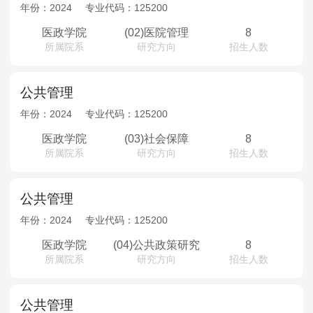
MPAcc会计专硕
年份：
2024
专业代码：
125200
院校库
考试报名
招生政策
学制学费
报名流程
医政学院
(02)医院管理
8
所属院系
研究方向
招生人数
考试真题
报考经验
招生简章
MTA旅游管理
公共管理
年份：
2024
专业代码：
125200
院校库
考试报名
招生政策
学制学费
报名流程
医政学院
(03)社会保障
8
考试真题
报考经验
招生简章
所属院系
研究方向
招生人数
公共管理
年份：
2024
专业代码：
125200
医政学院
(04)公共政策研究
8
所属院系
研究方向
招生人数
公共管理