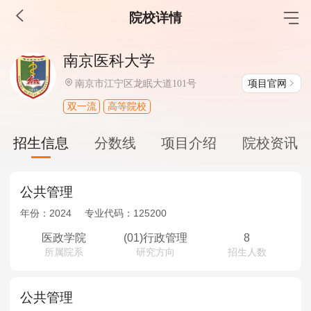
院校详情
MBA工商管理
南京医科大学
院校库
考试报名
招生政策
学制学费
报名流程
项目官网
南京市江宁区龙眠大道101号
考试真题
报考经验
招生简章
双一流
高等院校
MEM工程管理
招生信息
分数线
项目介绍
院校资讯
院校库
考试报名
招生政策
学制学费
报名流程
考试真题
报考经验
招生简章
公共管理
年份：
2024
专业代码：
125200
MPA公共管理
医政学院
(01)行政管理
8
所属院系
研究方向
招生人数
院校库
考试报名
招生政策
学制学费
报名流程
考试真题
报考经验
招生简章
公共管理